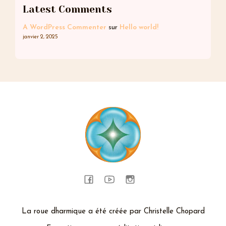
n
Latest Comments
a
t
A WordPress Commenter
sur
Hello world!
janvier 2, 2025
i
v
e
:
La roue dharmique a été créée par Christelle Chopard