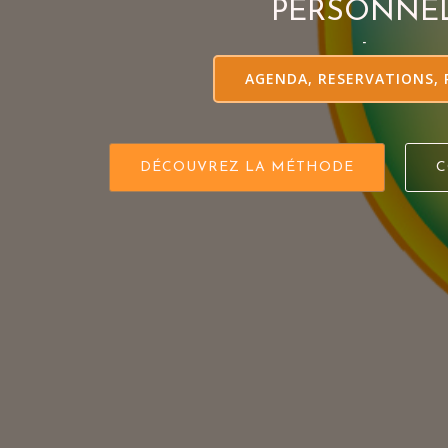
PERSONNE
-
AGENDA, RESERVATIONS, 
DÉCOUVREZ LA MÉTHODE
C