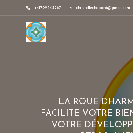
+41799343287
christellechopard@gmail.com
LA ROUE DHAR
FACILITE VOTRE BIE
VOTRE DÉVELOP